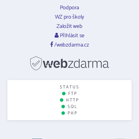
Podpora
WZ pro školy
Založit web
Přihlásit se
/webzdarma.cz
STATUS
FTP
HTTP
SQL
PHP