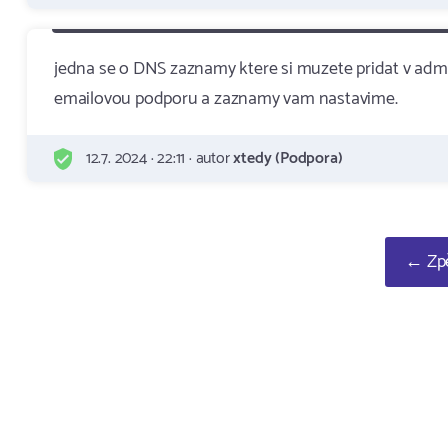
jedna se o DNS zaznamy ktere si muzete pridat v adm
emailovou podporu a zaznamy vam nastavime.
12.7. 2024 · 22:11 · autor
xtedy (Podpora)
← Zpě