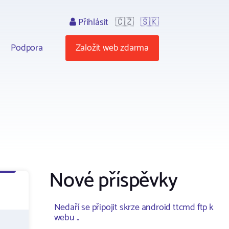
Přihlásit
🇨🇿
🇸🇰
Podpora
Založit web zdarma
Nové příspěvky
Nedaří se připojit skrze android ttcmd ftp k
webu ..