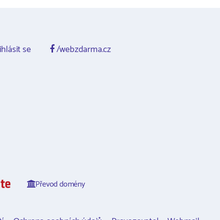
ihlásit se
/webzdarma.cz
Převod domény