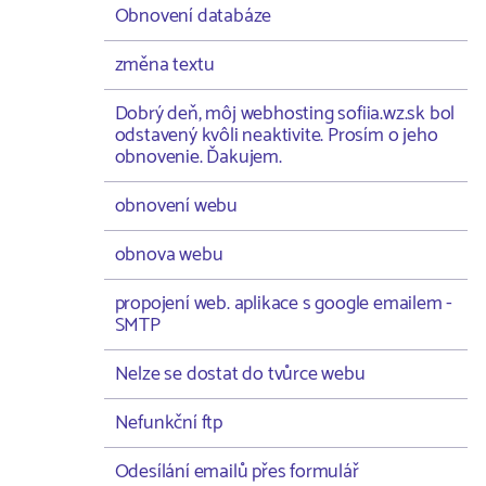
Obnovení databáze
změna textu
Dobrý deň, môj webhosting sofiia.wz.sk bol
odstavený kvôli neaktivite. Prosím o jeho
obnovenie. Ďakujem.
obnovení webu
obnova webu
propojení web. aplikace s google emailem -
SMTP
Nelze se dostat do tvůrce webu
Nefunkční ftp
Odesílání emailů přes formulář