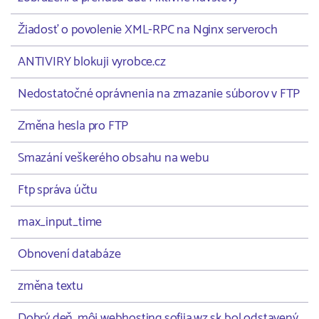
Žiadosť o povolenie XML-RPC na Nginx serveroch
ANTIVIRY blokuji vyrobce.cz
Nedostatočné oprávnenia na zmazanie súborov v FTP
Změna hesla pro FTP
Smazání veškerého obsahu na webu
Ftp správa účtu
max_input_time
Obnovení databáze
změna textu
Dobrý deň, môj webhosting sofiia.wz.sk bol odstavený