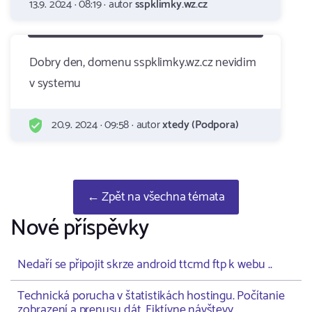
13.9. 2024 · 08:19 · autor
sspklimky.wz.cz
Dobry den, domenu sspklimky.wz.cz nevidim
v systemu
20.9. 2024 · 09:58 · autor
xtedy (Podpora)
← Zpět na všechna témata
Nové příspěvky
Nedaří se připojit skrze android ttcmd ftp k webu ..
Technická porucha v štatistikách hostingu. Počítanie
zobrazení a prenusu dát. Fiktívne návštevy