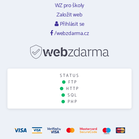
WZ pro školy
Založit web
Přihlásit se
/webzdarma.cz
STATUS
FTP
HTTP
SQL
PHP