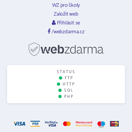
WZ pro školy
Založit web
Přihlásit se
/webzdarma.cz
STATUS
FTP
HTTP
SQL
PHP