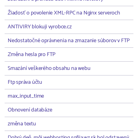
Žiadosť o povolenie XML-RPC na Nginx serveroch
ANTIVIRY blokuji vyrobce.cz
Nedostatočné oprávnenia na zmazanie súborov v FTP
Změna hesla pro FTP
Smazání veškerého obsahu na webu
Ftp správa účtu
max_input_time
Obnovení databáze
změna textu
Dobrý deň, môj webhosting sofiia.wz.sk bol odstavený