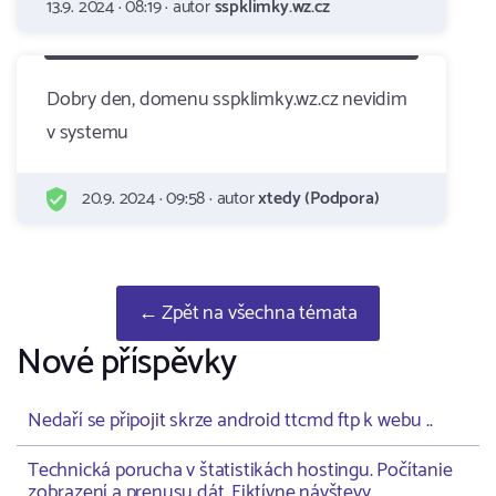
13.9. 2024 · 08:19 · autor
sspklimky.wz.cz
Dobry den, domenu sspklimky.wz.cz nevidim
v systemu
20.9. 2024 · 09:58 · autor
xtedy (Podpora)
← Zpět na všechna témata
Nové příspěvky
Nedaří se připojit skrze android ttcmd ftp k webu ..
Technická porucha v štatistikách hostingu. Počítanie
zobrazení a prenusu dát. Fiktívne návštevy