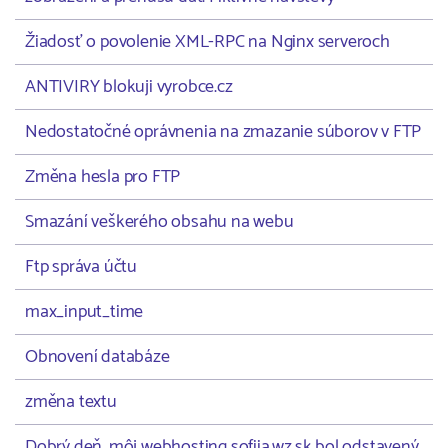
Žiadosť o povolenie XML-RPC na Nginx serveroch
ANTIVIRY blokuji vyrobce.cz
Nedostatočné oprávnenia na zmazanie súborov v FTP
Změna hesla pro FTP
Smazání veškerého obsahu na webu
Ftp správa účtu
max_input_time
Obnovení databáze
změna textu
Dobrý deň, môj webhosting sofiia.wz.sk bol odstavený