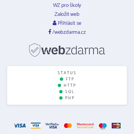
WZ pro školy
Založit web
Přihlásit se
/webzdarma.cz
STATUS
FTP
HTTP
SQL
PHP