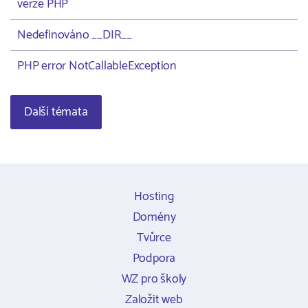
verze PHP
Nedefinováno __DIR__
PHP error NotCallableException
Další témata
Hosting
Domény
Tvůrce
Podpora
WZ pro školy
Založit web