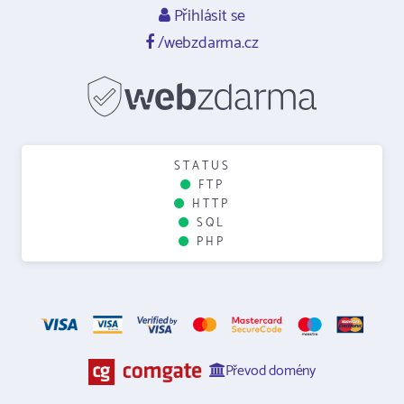
Přihlásit se
/webzdarma.cz
STATUS
FTP
HTTP
SQL
PHP
Převod domény