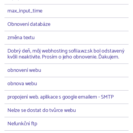
max_input_time
Obnovení databáze
změna textu
Dobrý deň, môj webhosting sofiia.wz.sk bol odstavený
kvôli neaktivite. Prosím o jeho obnovenie. Ďakujem.
obnovení webu
obnova webu
propojení web. aplikace s google emailem - SMTP
Nelze se dostat do tvůrce webu
Nefunkční ftp