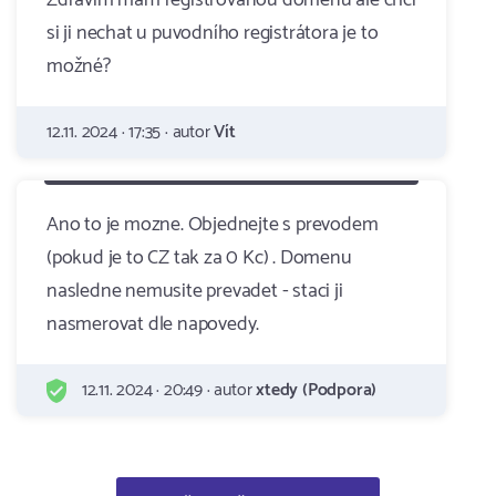
Zdravím mám registrovanou doménu ale chci
si ji nechat u puvodního registrátora je to
možné?
12.11. 2024 · 17:35 · autor
Vít
Ano to je mozne. Objednejte s prevodem
(pokud je to CZ tak za 0 Kc) . Domenu
nasledne nemusite prevadet - staci ji
nasmerovat dle napovedy.
12.11. 2024 · 20:49 · autor
xtedy (Podpora)