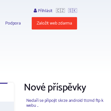
Přihlásit
🇨🇿
🇸🇰
Podpora
Založit web zdarma
Nové příspěvky
Nedaří se připojit skrze android ttcmd ftp k
webu ..