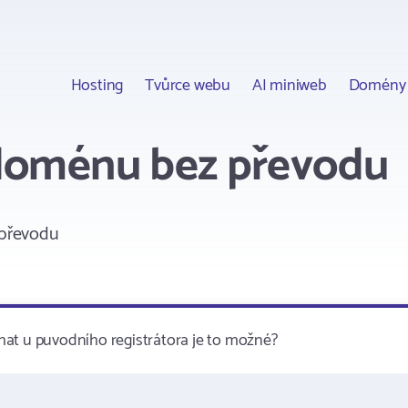
Hosting
Tvůrce webu
AI miniweb
Domény
 doménu bez převodu
převodu
hat u puvodního registrátora je to možné?