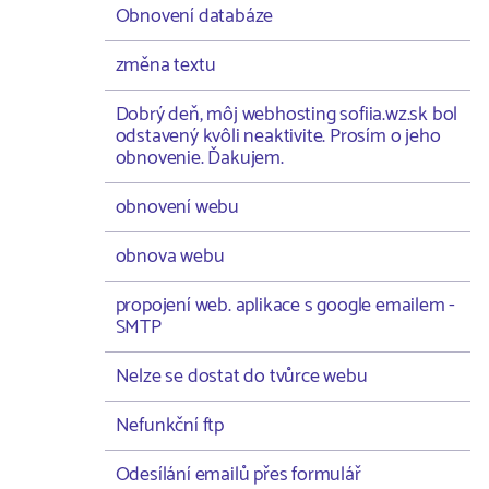
Obnovení databáze
změna textu
Dobrý deň, môj webhosting sofiia.wz.sk bol
odstavený kvôli neaktivite. Prosím o jeho
obnovenie. Ďakujem.
obnovení webu
obnova webu
propojení web. aplikace s google emailem -
SMTP
Nelze se dostat do tvůrce webu
Nefunkční ftp
Odesílání emailů přes formulář