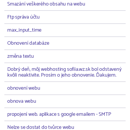
Smazání veškerého obsahu na webu
Ftp správa účtu
max_input_time
Obnovení databáze
změna textu
Dobrý deň, môj webhosting sofiia.wz.sk bol odstavený
kvôli neaktivite. Prosím o jeho obnovenie. Ďakujem.
obnovení webu
obnova webu
propojení web. aplikace s google emailem - SMTP
Nelze se dostat do tvůrce webu