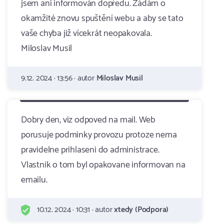
jsem ani informován dopředu. Žádám o
okamžité znovu spuštění webu a aby se tato
vaše chyba již vícekrát neopakovala.
Miloslav Musil
9.12. 2024 · 13:56 · autor
Miloslav Musil
Dobry den, viz odpoved na mail. Web
porusuje podminky provozu protoze nema
pravidelne prihlaseni do administrace.
Vlastnik o tom byl opakovane informovan na
emailu.
10.12. 2024 · 10:31 · autor
xtedy (Podpora)