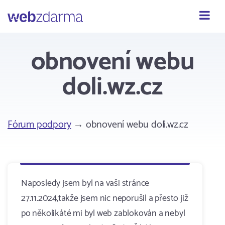
Webzdarma
obnovení webu
doli.wz.cz
Fórum podpory
→ obnovení webu doli.wz.cz
Naposledy jsem byl na vaši stránce
27.11.2024,takže jsem nic neporušil a přesto již
po několikáté mi byl web zablokován a nebyl