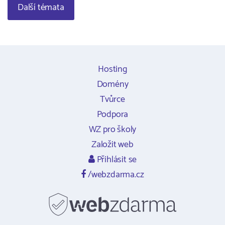
Další témata
Hosting
Domény
Tvůrce
Podpora
WZ pro školy
Založit web
Přihlásit se
/webzdarma.cz