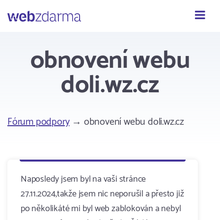
Webzdarma
obnovení webu
doli.wz.cz
Fórum podpory
→ obnovení webu doli.wz.cz
Naposledy jsem byl na vaši stránce
27.11.2024,takže jsem nic neporušil a přesto již
po několikáté mi byl web zablokován a nebyl