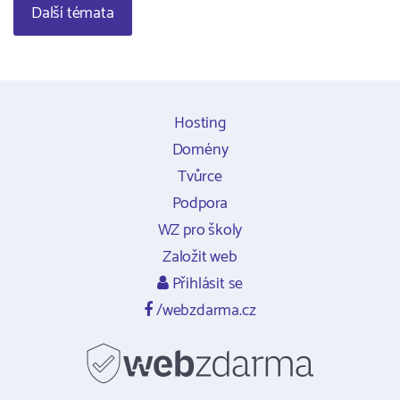
Další témata
Hosting
Domény
Tvůrce
Podpora
WZ pro školy
Založit web
Přihlásit se
/webzdarma.cz