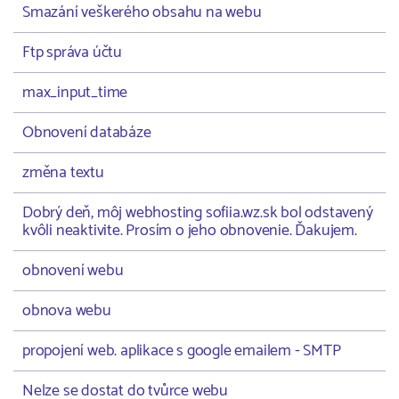
Smazání veškerého obsahu na webu
Ftp správa účtu
max_input_time
Obnovení databáze
změna textu
Dobrý deň, môj webhosting sofiia.wz.sk bol odstavený
kvôli neaktivite. Prosím o jeho obnovenie. Ďakujem.
obnovení webu
obnova webu
propojení web. aplikace s google emailem - SMTP
Nelze se dostat do tvůrce webu