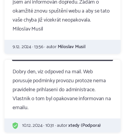
jsem ani informován dopředu. Žádám o
okamžité znovu spuštění webu a aby se tato
vaše chyba již vícekrát neopakovala.
Miloslav Musil
9.12. 2024 · 13:56 · autor
Miloslav Musil
Dobry den, viz odpoved na mail. Web
porusuje podminky provozu protoze nema
pravidelne prihlaseni do administrace.
Vlastnik o tom byl opakovane informovan na
emailu.
10.12. 2024 · 10:31 · autor
xtedy (Podpora)