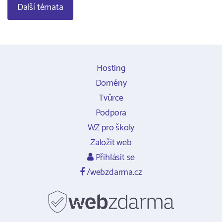
Další témata
Hosting
Domény
Tvůrce
Podpora
WZ pro školy
Založit web
Přihlásit se
/webzdarma.cz