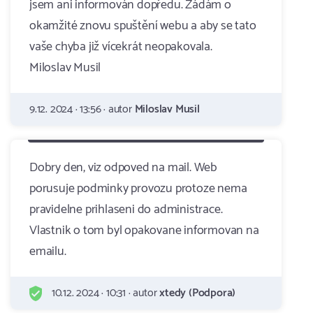
jsem ani informován dopředu. Žádám o
okamžité znovu spuštění webu a aby se tato
vaše chyba již vícekrát neopakovala.
Miloslav Musil
9.12. 2024 · 13:56 · autor
Miloslav Musil
Dobry den, viz odpoved na mail. Web
porusuje podminky provozu protoze nema
pravidelne prihlaseni do administrace.
Vlastnik o tom byl opakovane informovan na
emailu.
10.12. 2024 · 10:31 · autor
xtedy (Podpora)