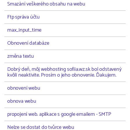
Smazání veškerého obsahu na webu
Ftp správa účtu
max_input_time
Obnovení databáze
změna textu
Dobrý deň, môj webhosting sofiia.wz.sk bol odstavený
kvôli neaktivite. Prosím o jeho obnovenie. Ďakujem.
obnovení webu
obnova webu
propojení web. aplikace s google emailem - SMTP
Nelze se dostat do tvůrce webu