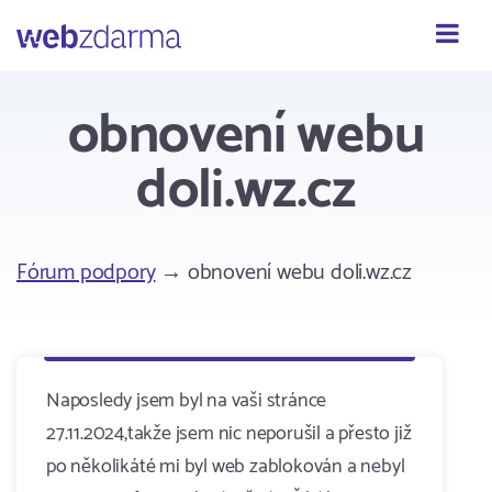
Webzdarma
obnovení webu
doli.wz.cz
Fórum podpory
→ obnovení webu doli.wz.cz
Naposledy jsem byl na vaši stránce
27.11.2024,takže jsem nic neporušil a přesto již
po několikáté mi byl web zablokován a nebyl