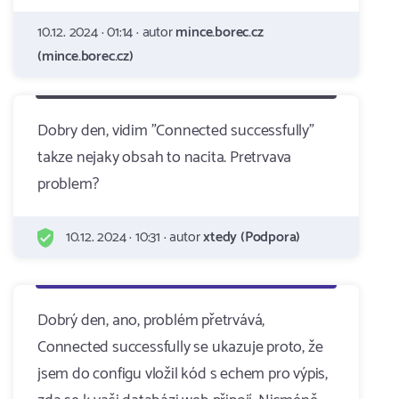
10.12. 2024 · 01:14 · autor
mince.borec.cz
(mince.borec.cz)
Dobry den, vidim "Connected successfully"
takze nejaky obsah to nacita. Pretrvava
problem?
10.12. 2024 · 10:31 · autor
xtedy (Podpora)
Dobrý den, ano, problém přetrvává,
Connected successfully se ukazuje proto, že
jsem do configu vložil kód s echem pro výpis,