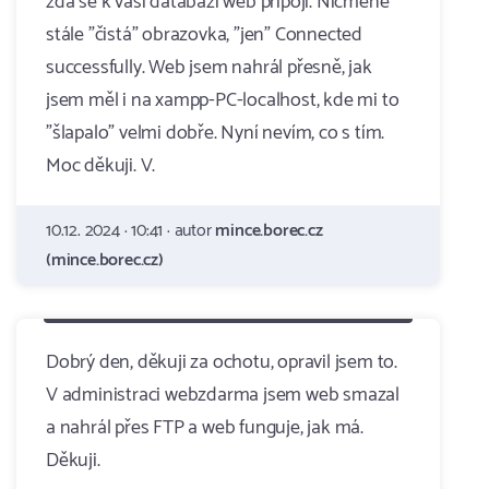
zda se k vaši databázi web připojí. Nicméně
stále "čistá" obrazovka, "jen" Connected
successfully. Web jsem nahrál přesně, jak
jsem měl i na xampp-PC-localhost, kde mi to
"šlapalo" velmi dobře. Nyní nevím, co s tím.
Moc děkuji. V.
10.12. 2024 · 10:41 · autor
mince.borec.cz
(mince.borec.cz)
Dobrý den, děkuji za ochotu, opravil jsem to.
V administraci webzdarma jsem web smazal
a nahrál přes FTP a web funguje, jak má.
Děkuji.