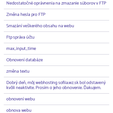
Nedostatočné oprávnenia na zmazanie súborov v FTP
Změna hesla pro FTP
Smazání veškerého obsahu na webu
Ftp správa účtu
max_input_time
Obnovení databáze
změna textu
Dobrý deň, môj webhosting sofiia.wz.sk bol odstavený
kvôli neaktivite. Prosím o jeho obnovenie. Ďakujem.
obnovení webu
obnova webu