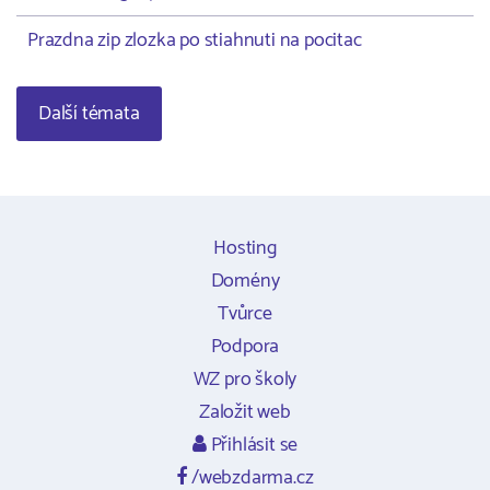
Prazdna zip zlozka po stiahnuti na pocitac
Další témata
Hosting
Domény
Tvůrce
Podpora
WZ pro školy
Založit web
Přihlásit se
/webzdarma.cz