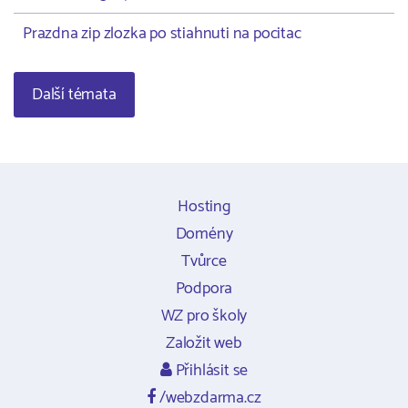
Prazdna zip zlozka po stiahnuti na pocitac
Další témata
Hosting
Domény
Tvůrce
Podpora
WZ pro školy
Založit web
Přihlásit se
/webzdarma.cz