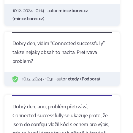
10.12. 2024 · 01:14 · autor
mince.borec.cz
(mince.borec.cz)
Dobry den, vidim "Connected successfully"
takze nejaky obsah to nacita. Pretrvava
problem?
10.12. 2024 · 10:31 · autor
xtedy (Podpora)
Dobrý den, ano, problém přetrvává,
Connected successfully se ukazuje proto, že
jsem do configu vložil kód s echem pro výpis,