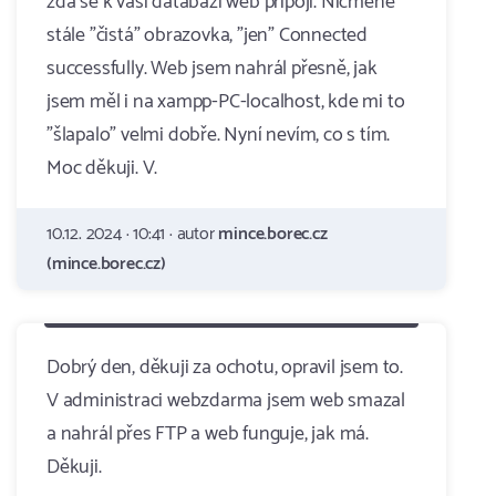
zda se k vaši databázi web připojí. Nicméně
stále "čistá" obrazovka, "jen" Connected
successfully. Web jsem nahrál přesně, jak
jsem měl i na xampp-PC-localhost, kde mi to
"šlapalo" velmi dobře. Nyní nevím, co s tím.
Moc děkuji. V.
10.12. 2024 · 10:41 · autor
mince.borec.cz
(mince.borec.cz)
Dobrý den, děkuji za ochotu, opravil jsem to.
V administraci webzdarma jsem web smazal
a nahrál přes FTP a web funguje, jak má.
Děkuji.