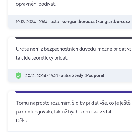
oprávnění podívat.
19.12. 2024 · 23:14 · autor
kongian.borec.cz (kongian.borec.cz)
Urcite neni z bezpecnostnich duvodu mozne pridat vs
tak jde teoreticky pridat.
20.12. 2024 · 19:23 · autor
xtedy (Podpora)
Tomu naprosto rozumím, šlo by přidat vše, co je ješt
pak nefungovalo, tak už bych to musel vzdát.
Děkuji.