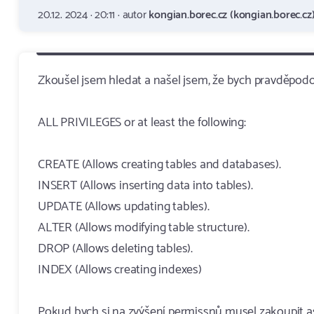
20.12. 2024 · 20:11 · autor
kongian.borec.cz (kongian.borec.cz
Zkoušel jsem hledat a našel jsem, že bych pravděpod
ALL PRIVILEGES or at least the following:
CREATE (Allows creating tables and databases).
INSERT (Allows inserting data into tables).
UPDATE (Allows updating tables).
ALTER (Allows modifying table structure).
DROP (Allows deleting tables).
INDEX (Allows creating indexes)
Pokud bych si na zvýšení permissnů musel zakoupit as