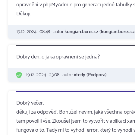
oprávnění v phpMyAdmin pro generaci jedné tabulky s 
Děkuji.
19.12. 2024 · 08:48 · autor
kongian.borec.cz (kongian.borec.cz
Dobry den, o jaka opravneni se jedna?
19.12. 2024 · 23:08 · autor
xtedy (Podpora)
Dobrý večer,
děkuji za odpověď. Bohužel nevím, jaká všechna oprávn
tam povolili vše. Zkoušel jsem to vytvořit v aplikaci
fungovalo to. Tady mi to vyhodí error, který to vyhodí