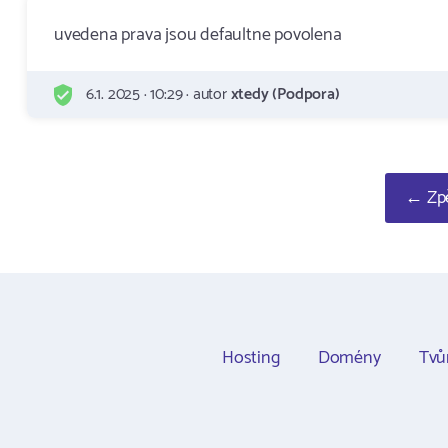
uvedena prava jsou defaultne povolena
6.1. 2025 · 10:29 · autor
xtedy (Podpora)
← Zpě
Hosting
Domény
Tvů