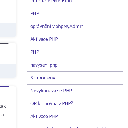
Interbase extension
PHP
oprávnění v phpMyAdmin
Aktivace PHP
PHP
navýšení php
Soubor .env
Nevykonává se PHP
QR knihovna v PHP?
tak
 a
Aktivace PHP