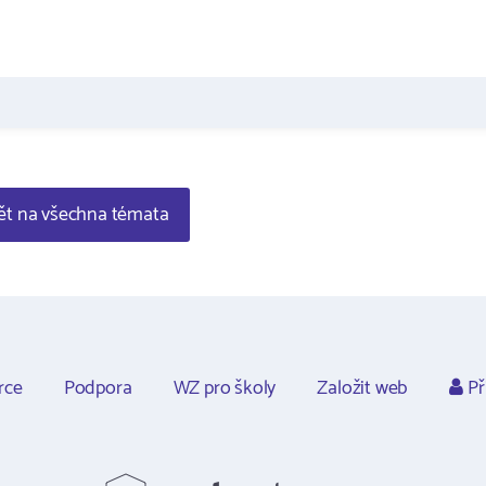
t na všechna témata
rce
Podpora
WZ pro školy
Založit web
Př