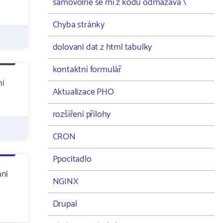
samovolně se mi z kodu odmazává \
Chyba stránky
dolovani dat z html tabulky
kontaktní formulář
ni
Aktualizace PHO
rozšíření přílohy
CRON
Ppocitadlo
ani
NGINX
Drupal