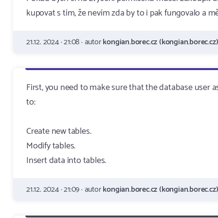
kupovat s tím, že nevím zda by to i pak fungovalo a m
21.12. 2024 · 21:08 · autor
kongian.borec.cz (kongian.borec.cz
First, you need to make sure that the database user a
to:
Create new tables.
Modify tables.
Insert data into tables.
21.12. 2024 · 21:09 · autor
kongian.borec.cz (kongian.borec.cz