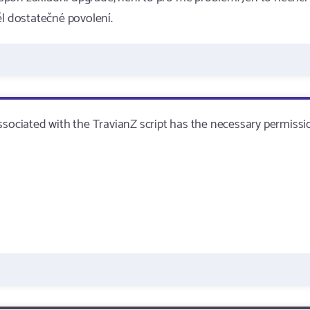
ěl dostatečné povolení.
)
ssociated with the TravianZ script has the necessary permissi
)