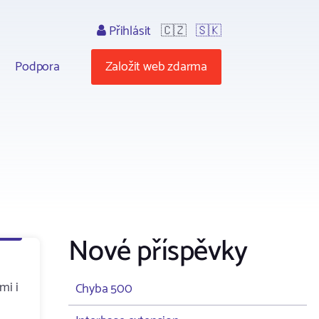
Přihlásit
🇨🇿
🇸🇰
Podpora
Založit web zdarma
Nové příspěvky
mi i
Chyba 500