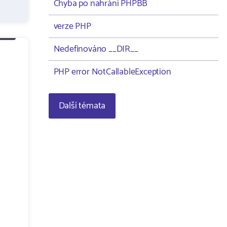
Chyba po nahrání PHPBB
verze PHP
Nedefinováno __DIR__
PHP error NotCallableException
Další témata