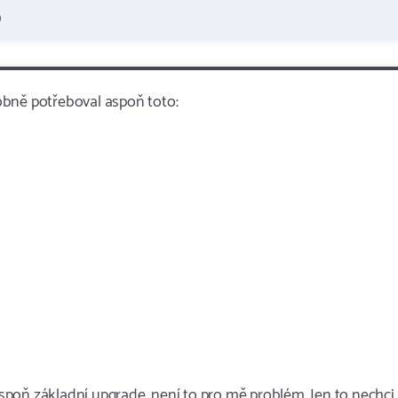
)
obně potřeboval aspoň toto:
poň základní upgrade, není to pro mě problém. Jen to nechci