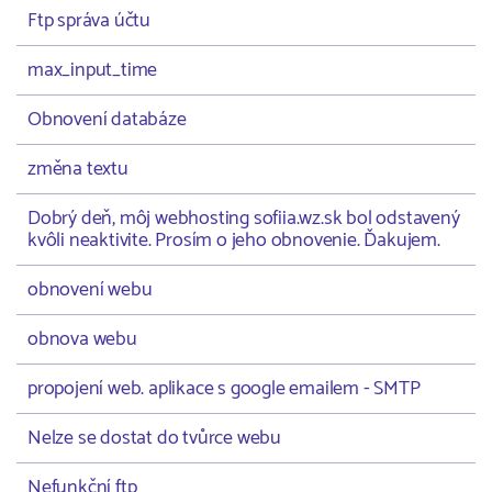
Ftp správa účtu
max_input_time
Obnovení databáze
změna textu
Dobrý deň, môj webhosting sofiia.wz.sk bol odstavený
kvôli neaktivite. Prosím o jeho obnovenie. Ďakujem.
obnovení webu
obnova webu
propojení web. aplikace s google emailem - SMTP
Nelze se dostat do tvůrce webu
Nefunkční ftp