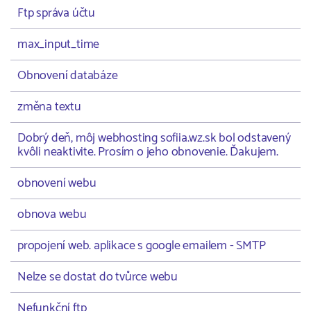
Ftp správa účtu
max_input_time
Obnovení databáze
změna textu
Dobrý deň, môj webhosting sofiia.wz.sk bol odstavený
kvôli neaktivite. Prosím o jeho obnovenie. Ďakujem.
obnovení webu
obnova webu
propojení web. aplikace s google emailem - SMTP
Nelze se dostat do tvůrce webu
Nefunkční ftp