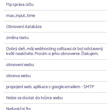
Ftp správa účtu
max_input_time
Obnovení databáze
změna textu
Dobrý deň, môj webhosting sofiia.wz.sk bol odstavený
kvôli neaktivite. Prosím o jeho obnovenie. Ďakujem.
obnovení webu
obnova webu
propojení web. aplikace s google emailem - SMTP
Nelze se dostat do tvůrce webu
Nefunkční ftp