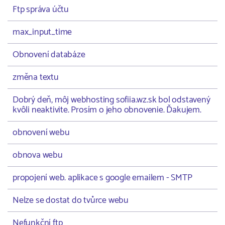
Ftp správa účtu
max_input_time
Obnovení databáze
změna textu
Dobrý deň, môj webhosting sofiia.wz.sk bol odstavený
kvôli neaktivite. Prosím o jeho obnovenie. Ďakujem.
obnovení webu
obnova webu
propojení web. aplikace s google emailem - SMTP
Nelze se dostat do tvůrce webu
Nefunkční ftp