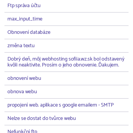
Ftp správa účtu
max_input_time
Obnovení databáze
změna textu
Dobrý deň, môj webhosting sofiia.wz.sk bol odstavený
kvôli neaktivite. Prosím o jeho obnovenie. Ďakujem.
obnovení webu
obnova webu
propojení web. aplikace s google emailem - SMTP
Nelze se dostat do tvůrce webu
Nefunkční ftp