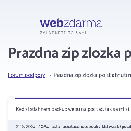
Webzdarma
ZVLÁDNETE TO SAMI
Prazdna zip zlozka p
Fórum podpory
→ Prazdna zip zlozka po stiahnuti n
Ked si stiahnem backup webu na pocitac, tak sa mi s
21.12. 2024 · 20:54 · autor
pocitacenotebookyjl4d.wz.sk (poci