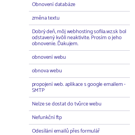
Obnovení databáze
změna textu
Dobrý deň, môj webhosting sofiia.wz.sk bol
odstavený kvôli neaktivite. Prosím o jeho
obnovenie. Ďakujem.
obnovení webu
obnova webu
propojení web. aplikace s google emailem -
SMTP
Nelze se dostat do tvůrce webu
Nefunkční ftp
Odesílání emailů přes formulář