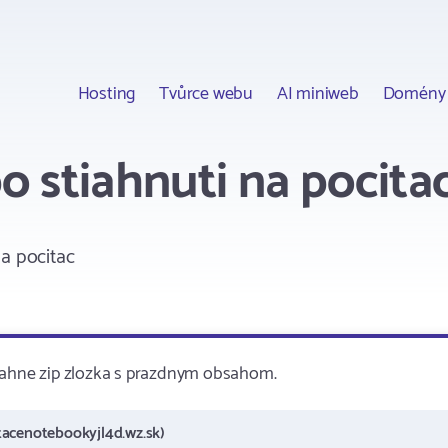
Hosting
Tvůrce webu
AI miniweb
Domény
o stiahnuti na pocita
a pocitac
tiahne zip zlozka s prazdnym obsahom.
tacenotebookyjl4d.wz.sk)