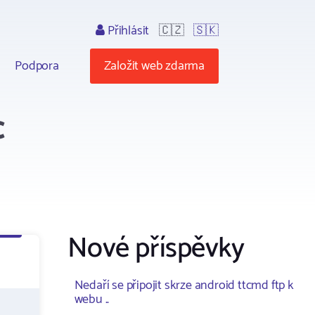
Přihlásit
🇨🇿
🇸🇰
Podpora
Založit web zdarma
c
Nové příspěvky
Nedaří se připojit skrze android ttcmd ftp k
webu ..