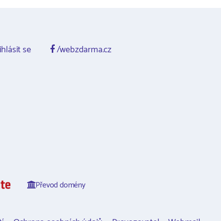
ihlásit se
/webzdarma.cz
Převod domény