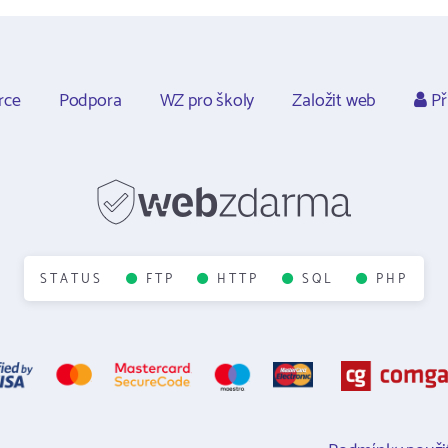
rce
Podpora
WZ pro školy
Založit web
Př
STATUS
FTP
HTTP
SQL
PHP