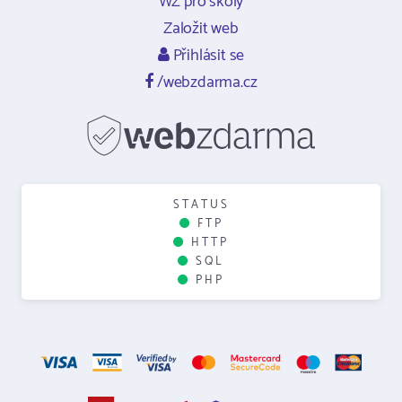
WZ pro školy
Založit web
Přihlásit se
/webzdarma.cz
STATUS
FTP
HTTP
SQL
PHP