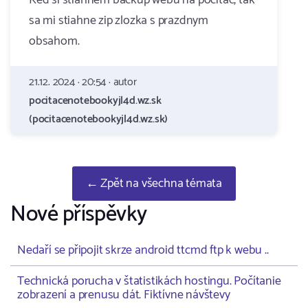
Ked si stiahnem backup webu na pocitac, tak
sa mi stiahne zip zlozka s prazdnym
obsahom.
21.12. 2024 · 20:54 · autor
pocitacenotebookyjl4d.wz.sk
(pocitacenotebookyjl4d.wz.sk)
← Zpět na všechna témata
Nové příspěvky
Nedaří se připojit skrze android ttcmd ftp k webu ..
Technická porucha v štatistikách hostingu. Počítanie
zobrazení a prenusu dát. Fiktívne návštevy