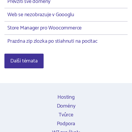
Převzití své domény
Web se nezobrazuje v Goooglu
Store Manager pro Woocommerce
Prazdna zip zlozka po stiahnuti na pocitac
Další témata
Hosting
Domény
Tvůrce
Podpora