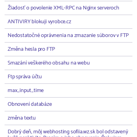
Žiadosť o povolenie XML-RPC na Nginx serveroch
ANTIVIRY blokuji vyrobce.cz
Nedostatočné oprávnenia na zmazanie súborov v FTP
Změna hesla pro FTP
Smazání veškerého obsahu na webu
Ftp správa účtu
max_input_time
Obnovení databáze
změna textu
Dobrý deň, môj webhosting sofiia.wz.sk bol odstavený