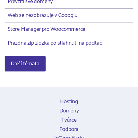
Převzití své domény
Web se nezobrazuje v Goooglu
Store Manager pro Woocommerce
Prazdna zip zlozka po stiahnuti na pocitac
Další témata
Hosting
Domény
Tvůrce
Podpora