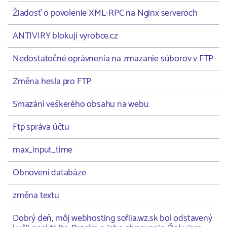
Žiadosť o povolenie XML-RPC na Nginx serveroch
ANTIVIRY blokuji vyrobce.cz
Nedostatočné oprávnenia na zmazanie súborov v FTP
Změna hesla pro FTP
Smazání veškerého obsahu na webu
Ftp správa účtu
max_input_time
Obnovení databáze
změna textu
Dobrý deň, môj webhosting sofiia.wz.sk bol odstavený