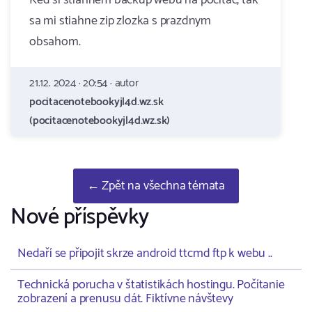
Ked si stiahnem backup webu na pocitac, tak
sa mi stiahne zip zlozka s prazdnym
obsahom.
21.12. 2024 · 20:54 · autor
pocitacenotebookyjl4d.wz.sk
(pocitacenotebookyjl4d.wz.sk)
← Zpět na všechna témata
Nové příspěvky
Nedaří se připojit skrze android ttcmd ftp k webu ..
Technická porucha v štatistikách hostingu. Počítanie
zobrazení a prenusu dát. Fiktívne návštevy