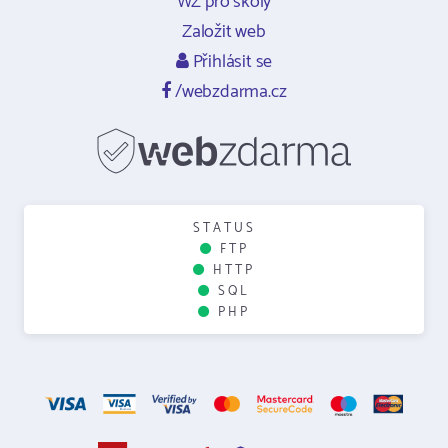
WZ pro školy
Založit web
Přihlásit se
/webzdarma.cz
STATUS
FTP
HTTP
SQL
PHP