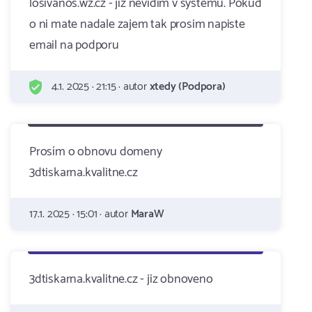
losivanos.wz.cz - jiz nevidim v systemu. Pokud
o ni mate nadale zajem tak prosim napiste
email na podporu
4.1. 2025 · 21:15 · autor
xtedy (Podpora)
Prosím o obnovu domeny
3dtiskarna.kvalitne.cz
17.1. 2025 · 15:01 · autor
MaraW
3dtiskarna.kvalitne.cz - jiz obnoveno