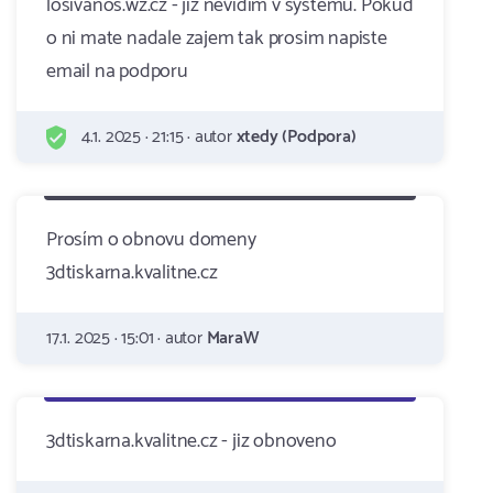
losivanos.wz.cz - jiz nevidim v systemu. Pokud
o ni mate nadale zajem tak prosim napiste
email na podporu
4.1. 2025 · 21:15 · autor
xtedy (Podpora)
Prosím o obnovu domeny
3dtiskarna.kvalitne.cz
17.1. 2025 · 15:01 · autor
MaraW
3dtiskarna.kvalitne.cz - jiz obnoveno