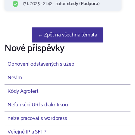
17.1. 2025 · 21:42 · autor
xtedy (Podpora)
← Zpět na všechna témata
Nové příspěvky
Obnovení odstavených služeb
Nevím
Kódy Agrofert
Nefunkční URl s diakritikou
nelze pracovat s wordpress
Veřejné IP a SFTP