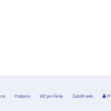
rce
Podpora
WZ pro školy
Založit web
Př