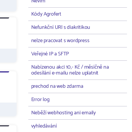
Nevím
Kódy Agrofert
Nefunkční URl s diakritikou
nelze pracovat s wordpress
Veřejné IP a SFTP
Nabízenou akci 10,- Kč / měsíčně na
odesílání e-mailu nelze uplatnit
prechod na web zdarma
Error log
Neběží webhosting ani emaily
vyhledávání