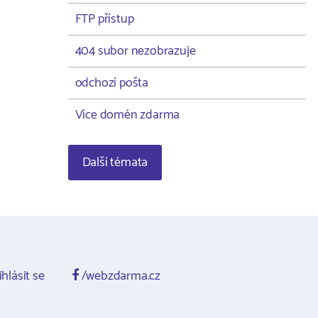
FTP přístup
404 subor nezobrazuje
odchozí pošta
Více domén zdarma
Další témata
ihlásit se
/webzdarma.cz