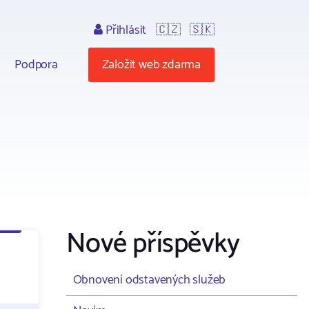
Přihlásit
🇨🇿
🇸🇰
Podpora
Založit web zdarma
Nové příspěvky
Obnovení odstavených služeb