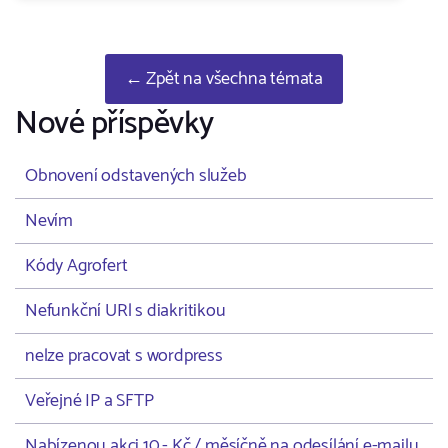
← Zpět na všechna témata
Nové příspěvky
Obnovení odstavených služeb
Nevím
Kódy Agrofert
Nefunkční URl s diakritikou
nelze pracovat s wordpress
Veřejné IP a SFTP
Nabízenou akci 10,- Kč / měsíčně na odesílání e-mailu