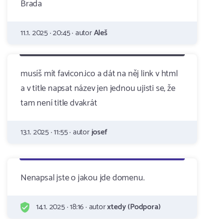
Brada
11.1. 2025 · 20:45 · autor
Aleš
musíš mít favicon.ico a dát na něj link v html
a v title napsat název jen jednou ujisti se, že
tam není title dvakrát
13.1. 2025 · 11:55 · autor
josef
Nenapsal jste o jakou jde domenu.
14.1. 2025 · 18:16 · autor
xtedy (Podpora)