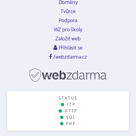
Domény
Tvůrce
Podpora
WZ pro školy
Založit web
Přihlásit se
/webzdarma.cz
STATUS
FTP
HTTP
SQL
PHP