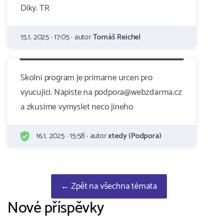
Díky. TR
15.1. 2025 · 17:05 · autor
Tomáš Reichel
Skolni program je primarne urcen pro
vyucujici. Napiste na podpora@webzdarma.cz
a zkusime vymyslet neco jineho
16.1. 2025 · 15:58 · autor
xtedy (Podpora)
← Zpět na všechna témata
Nové příspěvky