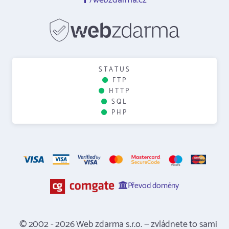
/webzdarma.cz
STATUS
FTP
HTTP
SQL
PHP
Převod domény
© 2002 - 2026 Web zdarma s.r.o. — zvládnete to sami