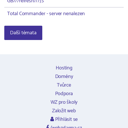
GB///refresh///JS
Total Commander - server nenalezen
Další témata
Hosting
Domény
Tvůrce
Podpora
WZ pro školy
Založit web
Přihlásit se