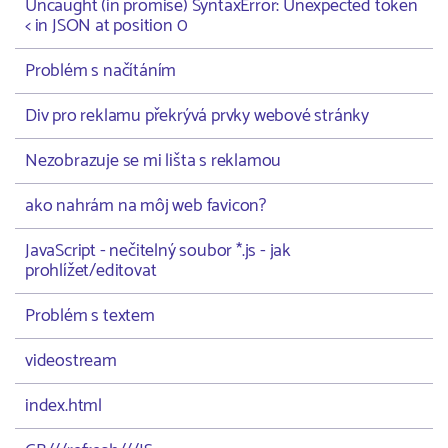
Uncaught (in promise) SyntaxError: Unexpected token
< in JSON at position 0
Problém s načítáním
Div pro reklamu překrývá prvky webové stránky
Nezobrazuje se mi lišta s reklamou
ako nahrám na môj web favicon?
JavaScript - nečitelný soubor *.js - jak
prohlížet/editovat
Problém s textem
videostream
index.html