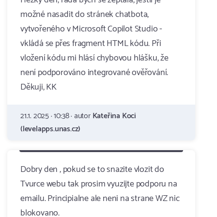
Hezký den, ráda bych se zeptala, jestli je
možné nasadit do stránek chatbota,
vytvořeného v Microsoft Copilot Studio -
vkládá se přes fragment HTML kódu. Při
vložení kódu mi hlásí chybovou hlášku, že
není podporováno integrované ověřování.
Děkuji, KK
21.1. 2025 · 10:38 · autor
Kateřina Koci
(levelapps.unas.cz)
Dobry den , pokud se to snazite vlozit do
Tvurce webu tak prosim vyuzijte podporu na
emailu. Principialne ale neni na strane WZ nic
blokovano.