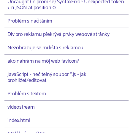
Uncaught (in promise) SyntaxError: Unexpected token
< in JSON at position 0
Problém s načítáním
Div pro reklamu překrývá prvky webové stránky
Nezobrazuje se mi lišta s reklamou
ako nahrám na môj web favicon?
JavaScript - nečitelný soubor *.js - jak
prohlížet/editovat
Problém s textem
videostream
index.html