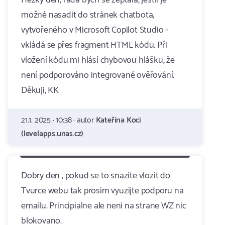
Hezký den, ráda bych se zeptala, jestli je
možné nasadit do stránek chatbota,
vytvořeného v Microsoft Copilot Studio -
vkládá se přes fragment HTML kódu. Při
vložení kódu mi hlásí chybovou hlášku, že
není podporováno integrované ověřování.
Děkuji, KK
21.1. 2025 · 10:38 · autor
Kateřina Koci
(levelapps.unas.cz)
Dobry den , pokud se to snazite vlozit do
Tvurce webu tak prosim vyuzijte podporu na
emailu. Principialne ale neni na strane WZ nic
blokovano.