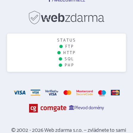
/webzdarma.cz
STATUS
FTP
HTTP
SQL
PHP
Převod domény
© 2002 - 2026 Web zdarma s.r.o. — zvládnete to sami