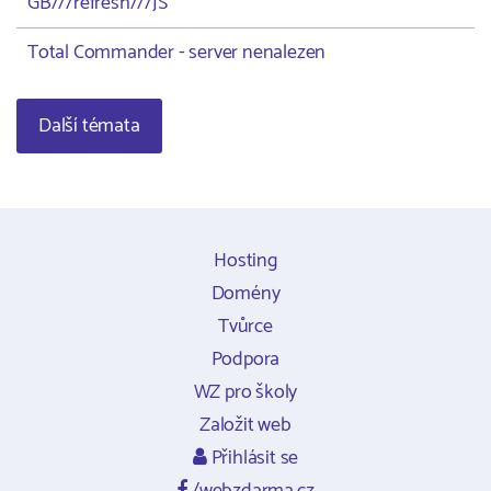
GB///refresh///JS
Total Commander - server nenalezen
Další témata
Hosting
Domény
Tvůrce
Podpora
WZ pro školy
Založit web
Přihlásit se