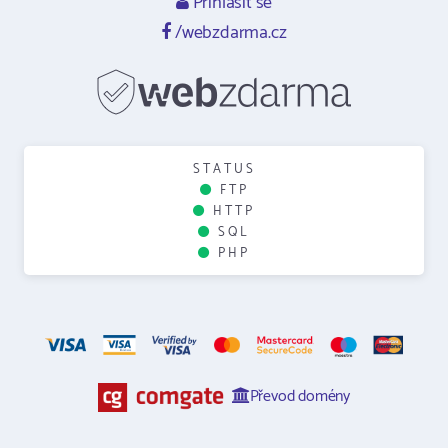
Přihlásit se
/webzdarma.cz
STATUS
FTP
HTTP
SQL
PHP
Převod domény