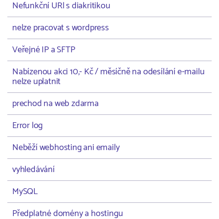
Nefunkční URl s diakritikou
nelze pracovat s wordpress
Veřejné IP a SFTP
Nabízenou akci 10,- Kč / měsíčně na odesílání e-mailu
nelze uplatnit
prechod na web zdarma
Error log
Neběží webhosting ani emaily
vyhledávání
MySQL
Předplatné domény a hostingu