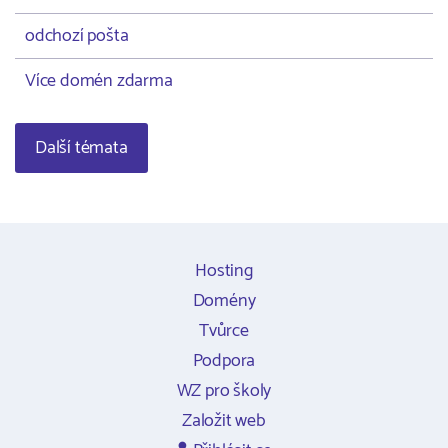
odchozí pošta
Více domén zdarma
Další témata
Hosting
Domény
Tvůrce
Podpora
WZ pro školy
Založit web