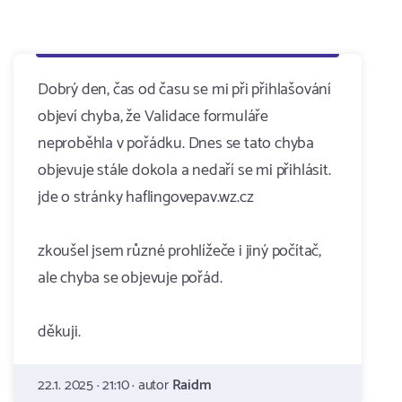
Dobrý den, čas od času se mi při přihlašování
objeví chyba, že Validace formuláře
neproběhla v pořádku. Dnes se tato chyba
objevuje stále dokola a nedaří se mi přihlásit.
jde o stránky haflingovepav.wz.cz
zkoušel jsem různé prohlížeče i jiný počítač,
ale chyba se objevuje pořád.
děkuji.
22.1. 2025 · 21:10 · autor
Raidm