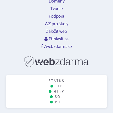
Domény
Tvůrce
Podpora
WZ pro školy
Založit web
Přihlásit se
/webzdarma.cz
STATUS
FTP
HTTP
SQL
PHP