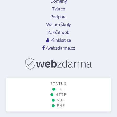
Domény
Tvůrce
Podpora
WZ pro školy
Založit web
Přihlásit se
/webzdarma.cz
STATUS
FTP
HTTP
SQL
PHP