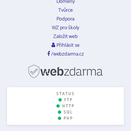
Domény
Tvůrce
Podpora
WZ pro školy
Založit web
Přihlásit se
/webzdarma.cz
STATUS
FTP
HTTP
SQL
PHP