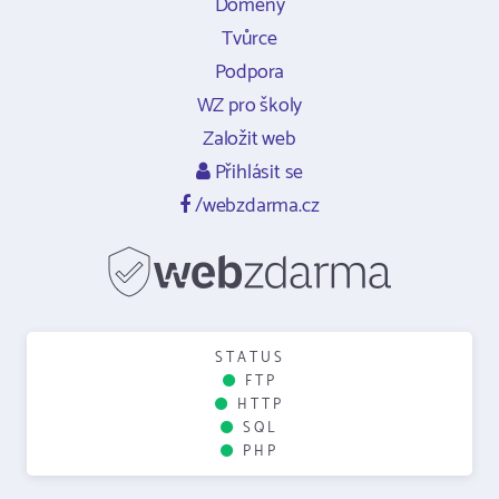
Domény
Tvůrce
Podpora
WZ pro školy
Založit web
Přihlásit se
/webzdarma.cz
STATUS
FTP
HTTP
SQL
PHP