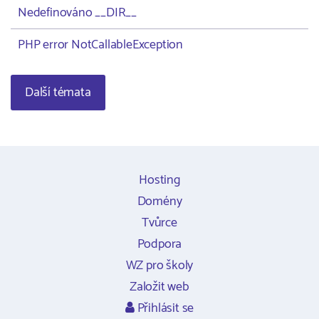
Nedefinováno __DIR__
PHP error NotCallableException
Další témata
Hosting
Domény
Tvůrce
Podpora
WZ pro školy
Založit web
Přihlásit se