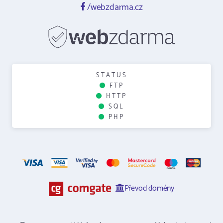
/webzdarma.cz
STATUS
FTP
HTTP
SQL
PHP
Převod domény