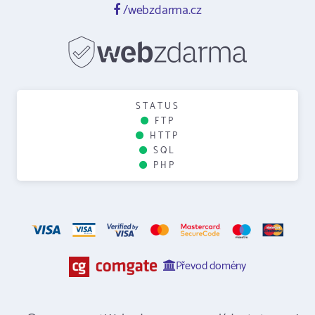
/webzdarma.cz
STATUS
FTP
HTTP
SQL
PHP
Převod domény