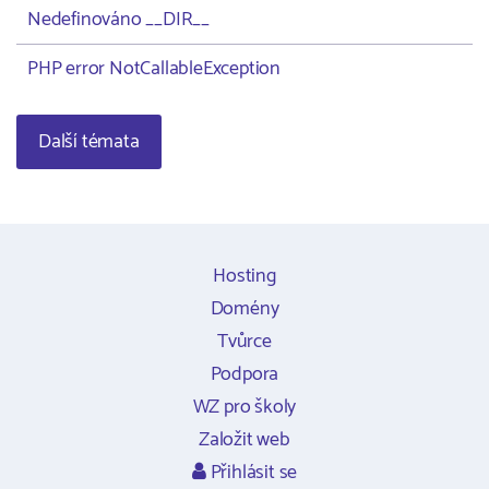
Nedefinováno __DIR__
PHP error NotCallableException
Další témata
Hosting
Domény
Tvůrce
Podpora
WZ pro školy
Založit web
Přihlásit se