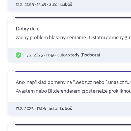
12.2. 2025 · 15:49 · autor
Luboš
Dobry den,
zadny problem hlaseny nemame . Ostatni domeny 3. 
17.2. 2025 · 11:49 · autor
xtedy (Podpora)
Ano, například domeny na *.webz.cz nebo *.unas.cz fung
Avastem nebo Bitdefenderem proste nelze prokliknout 
17.2. 2025 · 13:06 · autor
Luboš