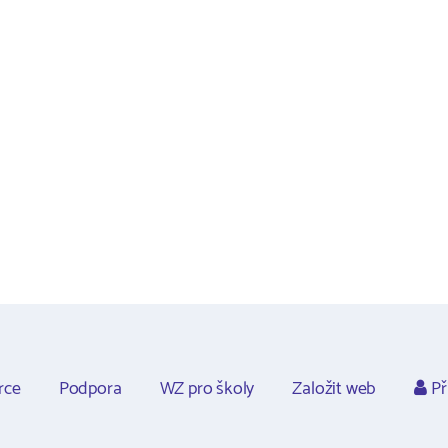
rce
Podpora
WZ pro školy
Založit web
Př