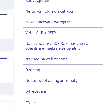
Kódy Agrofert
Nefunkční URl s diakritikou
nelze pracovat s wordpress
Veřejné IP a SFTP
Nabízenou akci 10,- Kč / měsíčně na
odesílání e-mailu nelze uplatnit
prechod na web zdarma
Error log
Neběží webhosting ani emaily
vyhledávání
MySQL