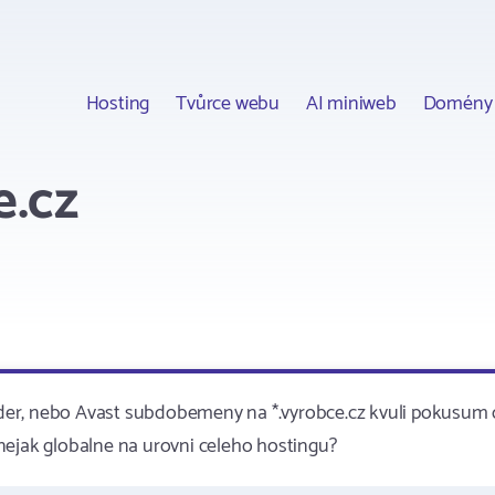
Hosting
Tvůrce webu
AI miniweb
Domény
e.cz
fender, nebo Avast subdobemeny na *.vyrobce.cz kvuli pokusum 
nejak globalne na urovni celeho hostingu?