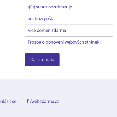
404 subor nezobrazuje
odchozí pošta
Více domén zdarma
Prosba o obnovení webových stránek
Další témata
ihlásit se
/webzdarma.cz