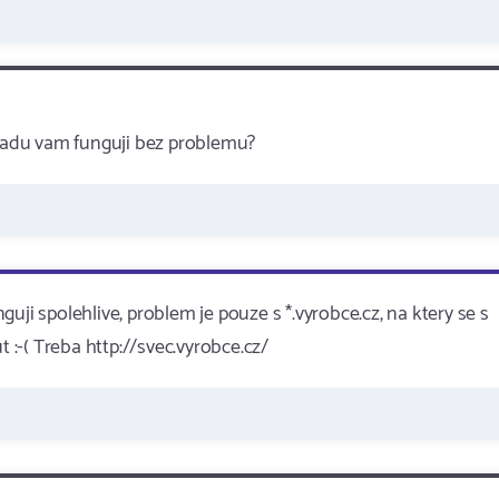
radu vam funguji bez problemu?
uji spolehlive, problem je pouze s *.vyrobce.cz, na ktery se s
:-( Treba http://svec.vyrobce.cz/