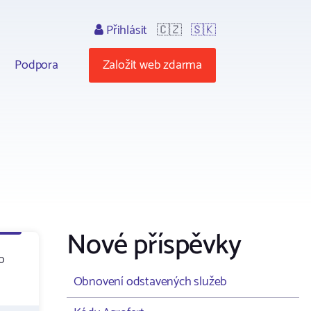
Přihlásit
🇨🇿
🇸🇰
Podpora
Založit web zdarma
Nové příspěvky
o
Obnovení odstavených služeb