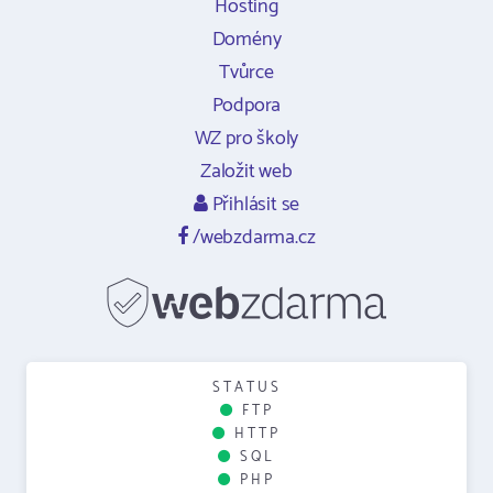
Hosting
Domény
Tvůrce
Podpora
WZ pro školy
Založit web
Přihlásit se
/webzdarma.cz
STATUS
FTP
HTTP
SQL
PHP