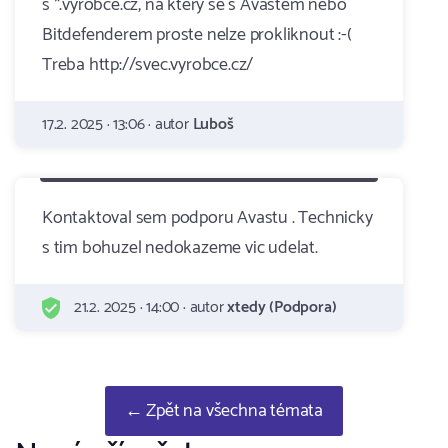
s *.vyrobce.cz, na ktery se s Avastem nebo
Bitdefenderem proste nelze prokliknout :-(
Treba http://svec.vyrobce.cz/
17.2. 2025 · 13:06 · autor
Luboš
Kontaktoval sem podporu Avastu . Technicky
s tim bohuzel nedokazeme vic udelat.
21.2. 2025 · 14:00 · autor
xtedy (Podpora)
← Zpět na všechna témata