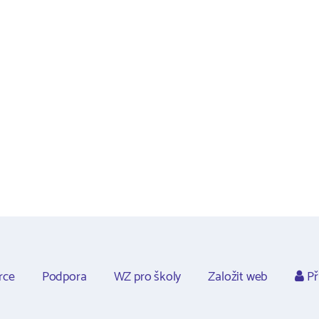
rce
Podpora
WZ pro školy
Založit web
Př