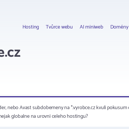
Hosting
Tvůrce webu
AI miniweb
Domény
e.cz
fender, nebo Avast subdobemeny na *.vyrobce.cz kvuli pokusum 
nejak globalne na urovni celeho hostingu?