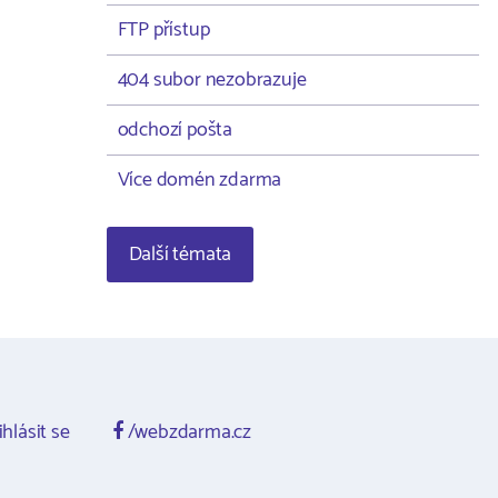
FTP přístup
404 subor nezobrazuje
odchozí pošta
Více domén zdarma
Další témata
ihlásit se
/webzdarma.cz