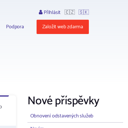
Přihlásit
🇨🇿
🇸🇰
Podpora
Založit web zdarma
Nové příspěvky
o
Obnovení odstavených služeb