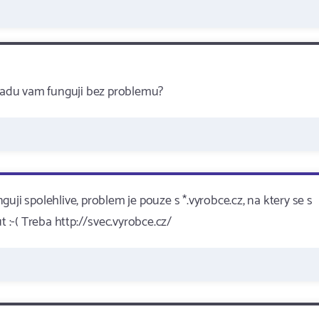
radu vam funguji bez problemu?
uji spolehlive, problem je pouze s *.vyrobce.cz, na ktery se s
:-( Treba http://svec.vyrobce.cz/