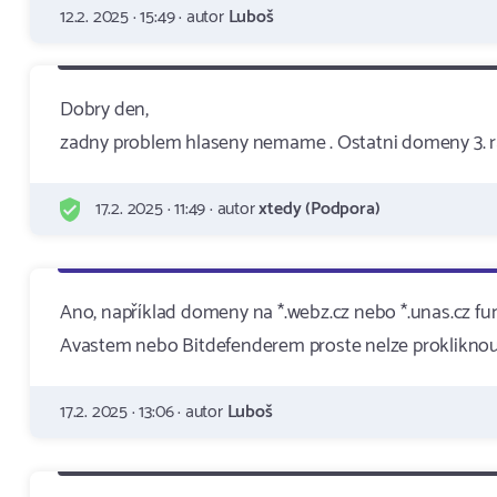
12.2. 2025 · 15:49 · autor
Luboš
Dobry den,
zadny problem hlaseny nemame . Ostatni domeny 3. 
17.2. 2025 · 11:49 · autor
xtedy (Podpora)
Ano, například domeny na *.webz.cz nebo *.unas.cz fung
Avastem nebo Bitdefenderem proste nelze prokliknout 
17.2. 2025 · 13:06 · autor
Luboš