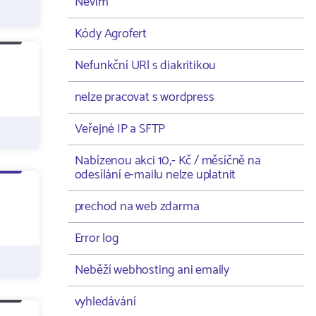
Nevím
Kódy Agrofert
Nefunkční URl s diakritikou
nelze pracovat s wordpress
Veřejné IP a SFTP
Nabízenou akci 10,- Kč / měsíčně na
odesílání e-mailu nelze uplatnit
prechod na web zdarma
Error log
Neběží webhosting ani emaily
vyhledávání