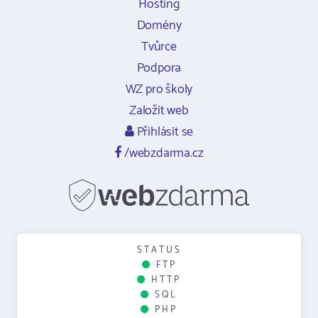
Hosting
Domény
Tvůrce
Podpora
WZ pro školy
Založit web
Přihlásit se
/webzdarma.cz
STATUS
FTP
HTTP
SQL
PHP