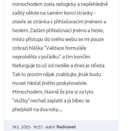
mimochodem zcela nelogicky a nepřehledně
zašitý někde na samém konci stránky -
otevře se stránka s přihlašovacím jménem a
heslem. Zadám přihlašovací jméno a heslo,
místo přístupu do svého webu se mi pouze
zobrazí hláška "Validace formuláře
neproběhla v pořádku" a tím končím.
Nefunguje to už od neděle a dnes je středa.
Tak to prosím nějak zvalidujte, jinak budu
muset hledat jiného poskytovatele.
Mimochodem, hlavně že jste si za tyto
"služby" nechali zaplatit a já blbec se
předplatil na dva roky.....
19.2. 2025 · 16:57 · autor
Radiosvet