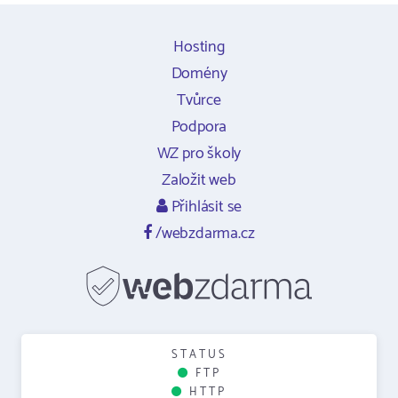
Hosting
Domény
Tvůrce
Podpora
WZ pro školy
Založit web
Přihlásit se
/webzdarma.cz
STATUS
FTP
HTTP