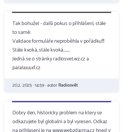
Tak bohužel - další pokus o přihlášení, stále
to samé:
Validace formuláře neproběhla v pořádku!!!
Stále kvoká, stále kvoká........
Jedná se o stránky radiosvet.wz.cz a
paralaxa.xf.cz
20.2. 2025 · 14:59 · autor
Radiosvět
Dobry den, historicky problem na ktery se
odkazujete byl globalni a byl vyresen. Odkaz
na prihlaseni je na www.webzdarma.cz hned v