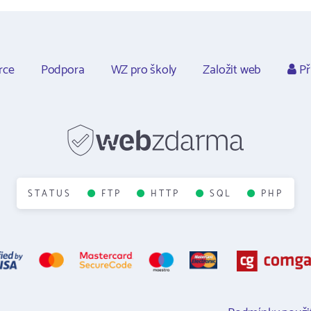
rce
Podpora
WZ pro školy
Založit web
Př
STATUS
FTP
HTTP
SQL
PHP