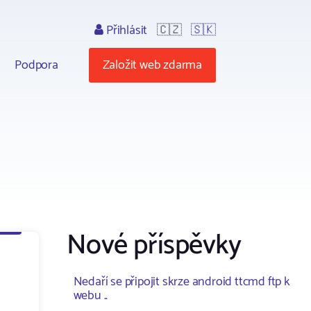
Přihlásit
🇨🇿
🇸🇰
Podpora
Založit web zdarma
Nové příspěvky
Nedaří se připojit skrze android ttcmd ftp k
webu ..