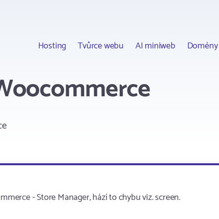
Hosting
Tvůrce webu
AI miniweb
Domény
o Woocommerce
ce
merce - Store Manager, hází to chybu viz. screen.