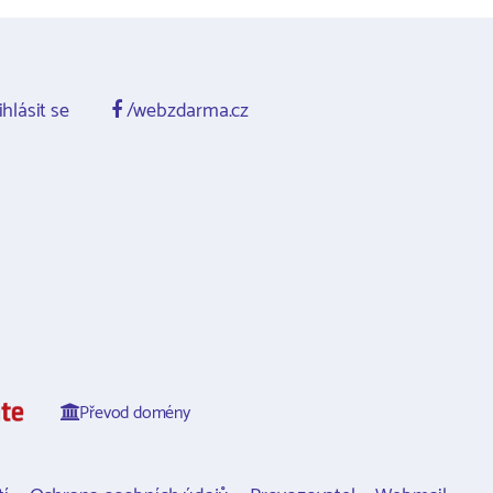
ihlásit se
/webzdarma.cz
Převod domény