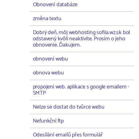
Obnovení databáze
změna textu
Dobrý deň, môj webhosting sofiia.wz.sk bol
odstavený kvôli neaktivite. Prosím o jeho
obnovenie. Ďakujem.
obnovení webu
obnova webu
propojení web. aplikace s google emailem -
SMTP
Nelze se dostat do tvůrce webu
Nefunkční ftp
Odesílání emailů přes formulář