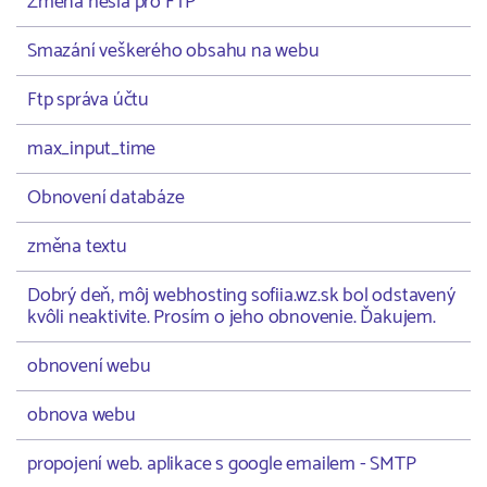
Změna hesla pro FTP
Smazání veškerého obsahu na webu
Ftp správa účtu
max_input_time
Obnovení databáze
změna textu
Dobrý deň, môj webhosting sofiia.wz.sk bol odstavený
kvôli neaktivite. Prosím o jeho obnovenie. Ďakujem.
obnovení webu
obnova webu
propojení web. aplikace s google emailem - SMTP