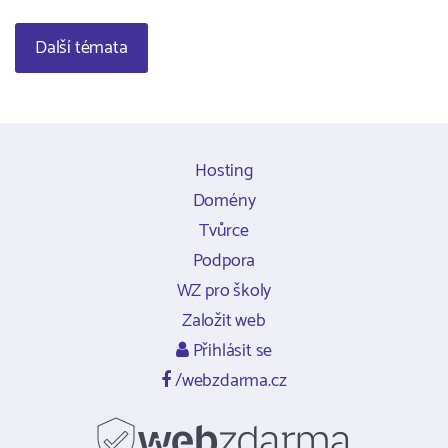
Další témata
Hosting
Domény
Tvůrce
Podpora
WZ pro školy
Založit web
Přihlásit se
/webzdarma.cz