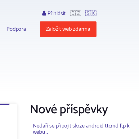
Přihlásit
🇨🇿
🇸🇰
Podpora
Založit web zdarma
Nové příspěvky
Nedaří se připojit skrze android ttcmd ftp k
webu ..