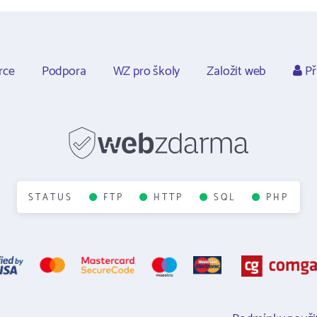
rce
Podpora
WZ pro školy
Založit web
Př
STATUS
FTP
HTTP
SQL
PHP