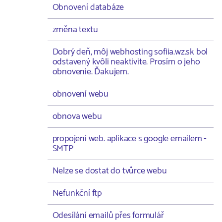
Obnovení databáze
změna textu
Dobrý deň, môj webhosting sofiia.wz.sk bol
odstavený kvôli neaktivite. Prosím o jeho
obnovenie. Ďakujem.
obnovení webu
obnova webu
propojení web. aplikace s google emailem -
SMTP
Nelze se dostat do tvůrce webu
Nefunkční ftp
Odesílání emailů přes formulář