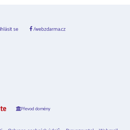
ihlásit se
/webzdarma.cz
Převod domény