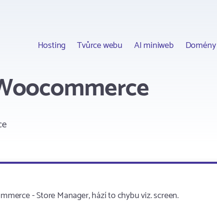
Hosting
Tvůrce webu
AI miniweb
Domény
o Woocommerce
ce
merce - Store Manager, hází to chybu viz. screen.