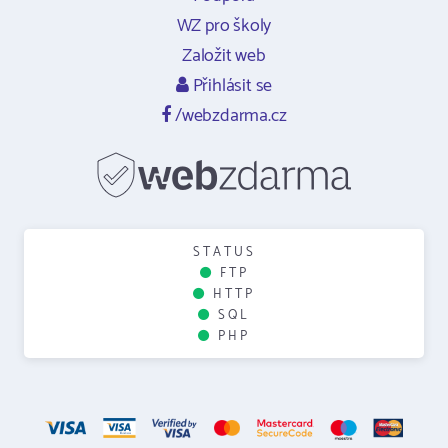
WZ pro školy
Založit web
Přihlásit se
/webzdarma.cz
STATUS
FTP
HTTP
SQL
PHP