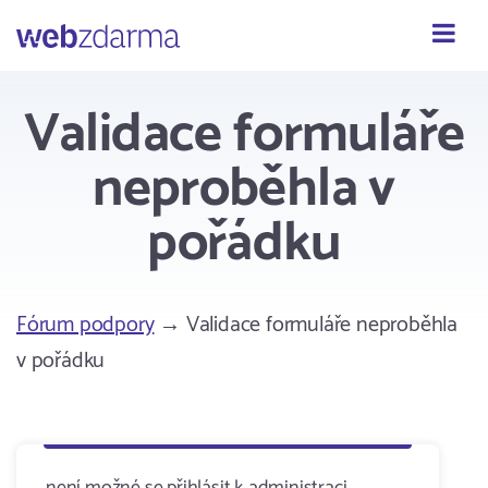
Webzdarma
Validace formuláře
neproběhla v
pořádku
Fórum podpory
→ Validace formuláře neproběhla
v pořádku