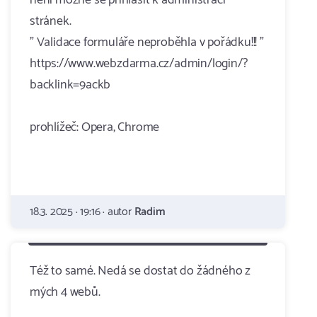
není možné se přihlásit k administraci
stránek.
" Validace formuláře neproběhla v pořádku!!! "
https://www.webzdarma.cz/admin/login/?
backlink=9ackb
prohlížeč: Opera, Chrome
18.3. 2025 · 19:16 · autor
Radim
Též to samé. Nedá se dostat do žádného z
mých 4 webů.