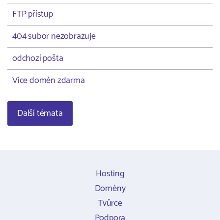
FTP přístup
404 subor nezobrazuje
odchozí pošta
Více domén zdarma
Další témata
Hosting
Domény
Tvůrce
Podpora