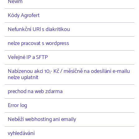
Nevím
Kódy Agrofert
Nefunkční URl s diakritikou
nelze pracovat s wordpress
Veřejné IP a SFTP
Nabízenou akci 10,- Kč / měsíčně na odesílání e-mailu
nelze uplatnit
prechod na web zdarma
Error log
Neběží webhosting ani emaily
vyhledávání