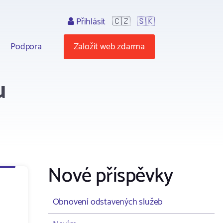
Přihlásit
🇨🇿
🇸🇰
Podpora
Založit web zdarma
u
Nové příspěvky
Obnovení odstavených služeb