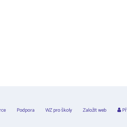
rce
Podpora
WZ pro školy
Založit web
Př