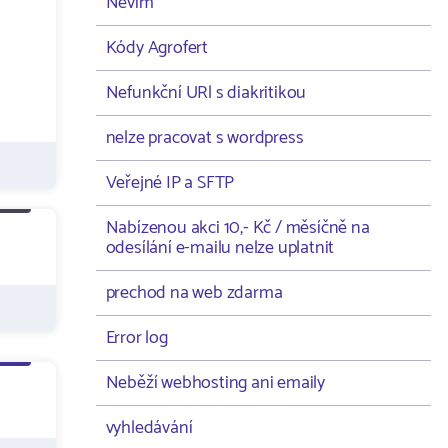
Nevím
Kódy Agrofert
Nefunkční URl s diakritikou
nelze pracovat s wordpress
Veřejné IP a SFTP
Nabízenou akci 10,- Kč / měsíčně na
odesílání e-mailu nelze uplatnit
prechod na web zdarma
Error log
Neběží webhosting ani emaily
vyhledávání