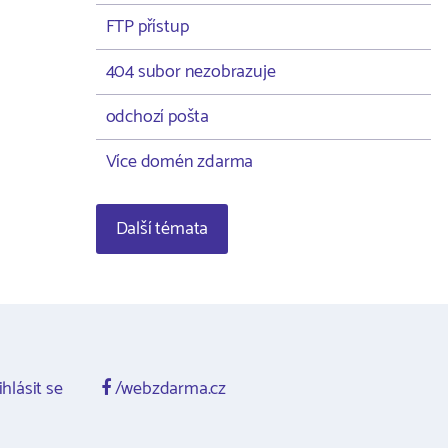
FTP přístup
404 subor nezobrazuje
odchozí pošta
Více domén zdarma
Další témata
ihlásit se
/webzdarma.cz