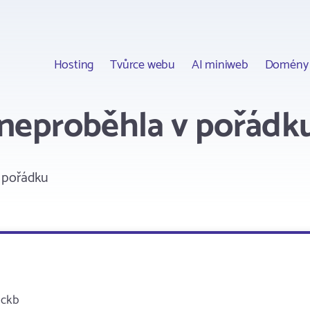
Hosting
Tvůrce webu
AI miniweb
Domény
 neproběhla v pořádk
 pořádku
ackb