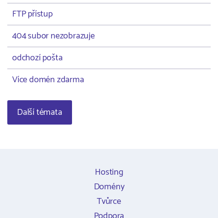
FTP přístup
404 subor nezobrazuje
odchozí pošta
Více domén zdarma
Další témata
Hosting
Domény
Tvůrce
Podpora