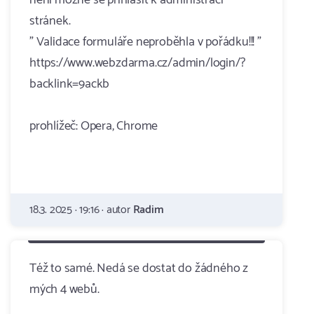
není možné se přihlásit k administraci
stránek.
" Validace formuláře neproběhla v pořádku!!! "
https://www.webzdarma.cz/admin/login/?
backlink=9ackb
prohlížeč: Opera, Chrome
18.3. 2025 · 19:16 · autor
Radim
Též to samé. Nedá se dostat do žádného z
mých 4 webů.