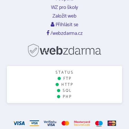
WZ pro školy
Založit web
Přihlásit se
/webzdarma.cz
STATUS
FTP
HTTP
SQL
PHP