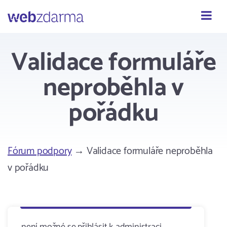
Webzdarma
Validace formuláře
neproběhla v
pořádku
Fórum podpory
→ Validace formuláře neproběhla
v pořádku