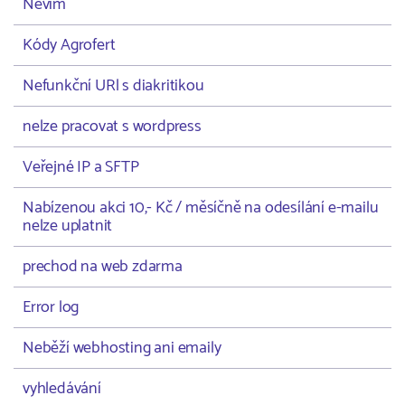
Nevím
Kódy Agrofert
Nefunkční URl s diakritikou
nelze pracovat s wordpress
Veřejné IP a SFTP
Nabízenou akci 10,- Kč / měsíčně na odesílání e-mailu
nelze uplatnit
prechod na web zdarma
Error log
Neběží webhosting ani emaily
vyhledávání