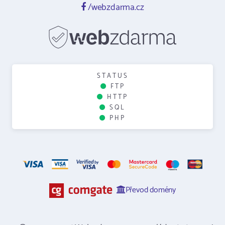
/webzdarma.cz
STATUS
FTP
HTTP
SQL
PHP
Převod domény