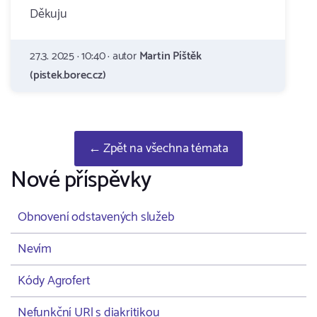
Děkuju
27.3. 2025 · 10:40 · autor
Martin Píštěk
(pistek.borec.cz)
← Zpět na všechna témata
Nové příspěvky
Obnovení odstavených služeb
Nevím
Kódy Agrofert
Nefunkční URl s diakritikou