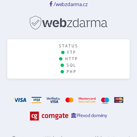
/webzdarma.cz
STATUS
FTP
HTTP
SQL
PHP
Převod domény