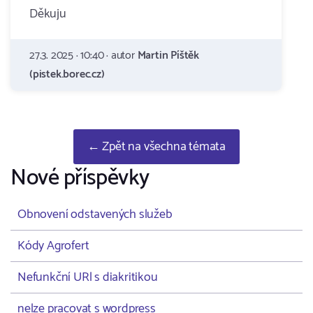
Děkuju
27.3. 2025 · 10:40 · autor
Martin Píštěk
(pistek.borec.cz)
← Zpět na všechna témata
Nové příspěvky
Obnovení odstavených služeb
Kódy Agrofert
Nefunkční URl s diakritikou
nelze pracovat s wordpress