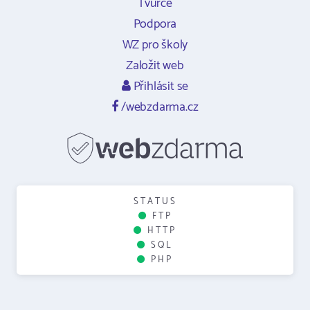
Tvůrce
Podpora
WZ pro školy
Založit web
Přihlásit se
/webzdarma.cz
STATUS
FTP
HTTP
SQL
PHP