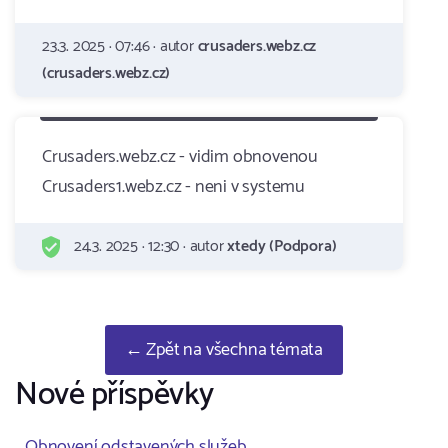
23.3. 2025 · 07:46 · autor
crusaders.webz.cz
(crusaders.webz.cz)
Crusaders.webz.cz - vidim obnovenou
Crusaders1.webz.cz - neni v systemu
24.3. 2025 · 12:30 · autor
xtedy (Podpora)
← Zpět na všechna témata
Nové příspěvky
Obnovení odstavených služeb